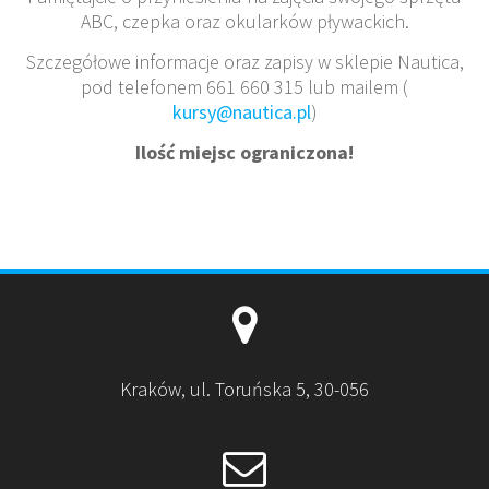
ABC, czepka oraz okularków pływackich.
Szczegółowe informacje oraz zapisy w sklepie Nautica,
pod telefonem 661 660 315 lub mailem (
kursy@nautica.pl
)
Ilość miejsc ograniczona!
Kraków, ul. Toruńska 5, 30-056