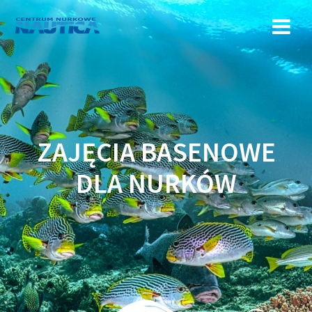
Przejdź
do
treści
ZAJĘCIA BASENOWE
DLA NURKÓW