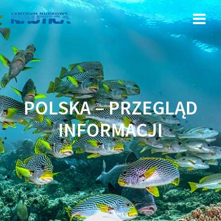
Przejdź
do
treści
POLSKA – PRZEGLĄD
INFORMACJI