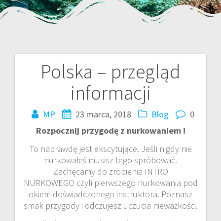
Polska – przegląd
Nawigacja
informacji
wpisu
MP
23 marca, 2018
Blog
0
Rozpocznij przygodę z nurkowaniem !
To naprawdę jest ekscytujące. Jeśli nigdy nie
nurkowałeś musisz tego spróbować.
Zachęcamy do zrobienia INTRO
NURKOWEGO czyli pierwszego nurkowania pod
okiem doświadczonego instruktora. Poznasz
smak przygody i odczujesz uczucia nieważkości.