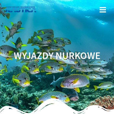
Przejdź
do
treści
WYJAZDY NURKOWE