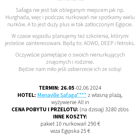
Safaga nie jest tak obleganym miejscem jak np.
Hurghada, więc i podczas nurkowań nie spotkamy wielu
nurków. A to jest duży plus w tak zatłoczonym Egipcie.
W czasie wyjazdu planujemy też szkolenia, którymi
jesteście zainteresowani. Będą to: AOWD, DEEP i Nitroks.
Oczywiście pamiętajcie o swoich nienurkujących
znajomych i rodzinie.
Będzie nam miło jeśli zabierzecie ich ze sobą!
TERMIN: 26.05
-02.06 2024
HOTEL:
Menaville Safaga***
*
z własną plażą,
wyżywienie All in
CENA POBYTU I PRZELOTU:
(na dzisiaj) 3280 zł/os
INNE KOSZTY:
pakiet 10 nurkowań 290
€
wiza Egipska 25 €