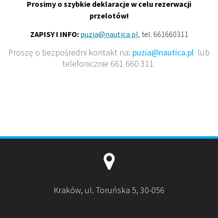
Prosimy o szybkie deklaracje w celu rezerwacji
przelotów!
ZAPISY I INFO:
puzia@nautica.pl
, tel. 661660311
Proszę o bezpośredni kontakt na:
puzia@nautica.pl
lub
telefonicznie 661 660 311
Kraków, ul. Toruńska 5, 30-056